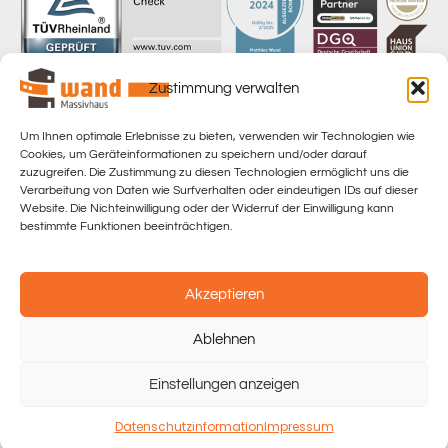
Zustimmung verwalten
Um Ihnen optimale Erlebnisse zu bieten, verwenden wir Technologien wie
Home
Cookies, um Geräteinformationen zu speichern und/oder darauf
zuzugreifen. Die Zustimmung zu diesen Technologien ermöglicht uns die
Datenschutzerklärung
Verarbeitung von Daten wie Surfverhalten oder eindeutigen IDs auf dieser
Website. Die Nichteinwilligung oder der Widerruf der Einwilligung kann
Datenschutzinformation
bestimmte Funktionen beeinträchtigen.
Impressum
Akzeptieren
Kontakt
Ablehnen
Copyright 2026 | Matthias Wand Massishaus GmbH. All Rights Reserved | design &
hosting by TECSOFT Online Solutions
Einstellungen anzeigen
Datenschutzinformation
Impressum