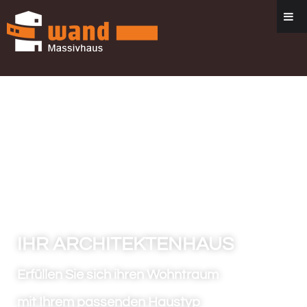
IHR ARCHITEKTENHAUS
Erfüllen Sie sich ihren Wohntraum
mit Ihrem passenden Haustyp