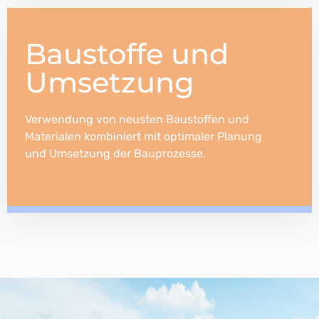
Baustoffe und
Umsetzung
Verwendung von neusten Baustoffen und
Materialen kombiniert mit optimaler Planung
und Umsetzung der Bauprozesse.