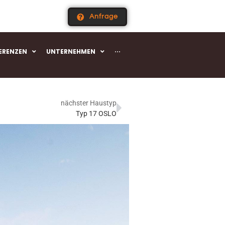
0361 550 700
Anfrage
08131 333 850
FERENZEN
UNTERNEHMEN
···
nächster Haustyp
Typ 17 OSLO