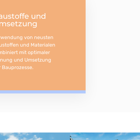
austoffe und
msetzung
rwendung von neusten
ustoffen und Materialen
mbiniert mit optimaler
anung und Umsetzung
r Bauprozesse.