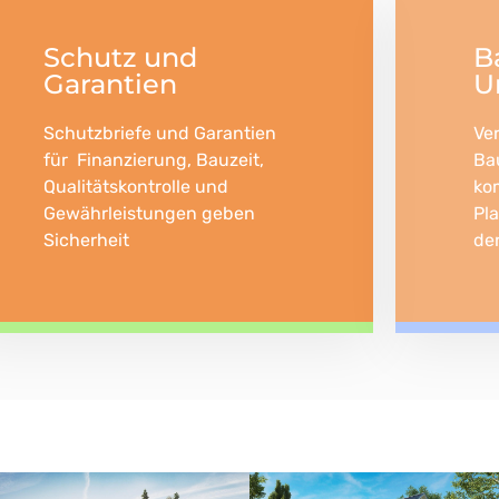
Schutz und
B
Garantien
U
Schutzbriefe und Garantien
Ve
für Finanzierung, Bauzeit,
Ba
Qualitätskontrolle und
ko
Gewährleistungen geben
Pl
Sicherheit
de