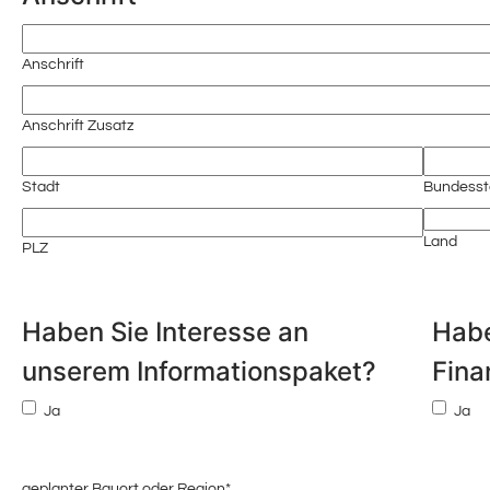
Anschrift
Anschrift Zusatz
Stadt
Bundessta
Land
PLZ
Haben Sie Interesse an
Habe
unserem Informationspaket?
Fina
Ja
Ja
geplanter Bauort oder Region
*