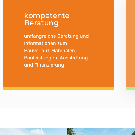
kompetente
Beratung
umfangreiche Beratung und
Informationen zum
Bauverlauf, Materialen,
Bauleistungen, Ausstattung
und Finanzierung