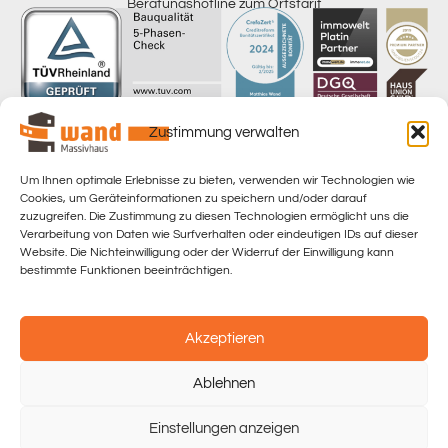
Beratungshotline zum Ortstarif
Zustimmung verwalten
Um Ihnen optimale Erlebnisse zu bieten, verwenden wir Technologien wie
Home
Cookies, um Geräteinformationen zu speichern und/oder darauf
zuzugreifen. Die Zustimmung zu diesen Technologien ermöglicht uns die
Datenschutzerklärung
Verarbeitung von Daten wie Surfverhalten oder eindeutigen IDs auf dieser
Website. Die Nichteinwilligung oder der Widerruf der Einwilligung kann
Datenschutzinformation
bestimmte Funktionen beeinträchtigen.
Impressum
Akzeptieren
Kontakt
Ablehnen
Copyright 2026 | Matthias Wand Massishaus GmbH. All Rights Reserved | design &
hosting by TECSOFT Online Solutions
Einstellungen anzeigen